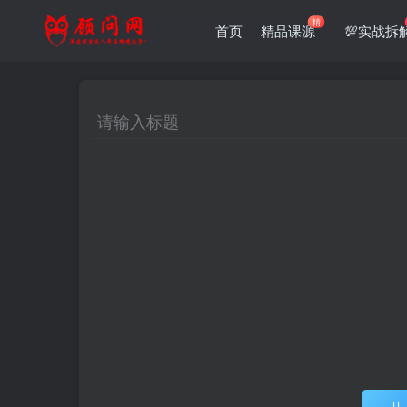
精
首页
精品课源
💯实战拆