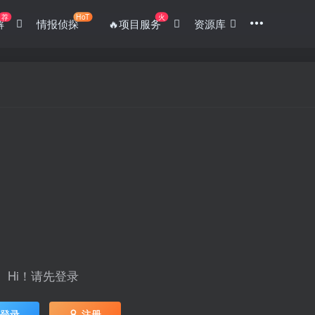
荐
HoT
火
解
情报侦探
🔥项目服务
资源库
Hi！请先登录
登录
注册