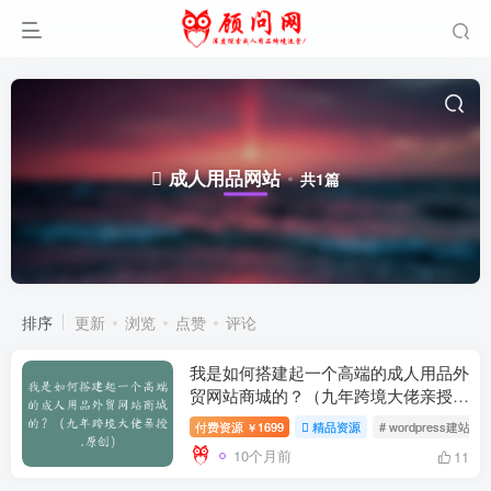
成人用品网站
共1篇
排序
更新
浏览
点赞
评论
我是如何搭建起一个高端的成人用品外
贸网站商城的？（九年跨境大佬亲授.
原创）
免费提供保姆式辅导！
付费资源
1699
精品资源
# wordpress建站课
￥
10个月前
11