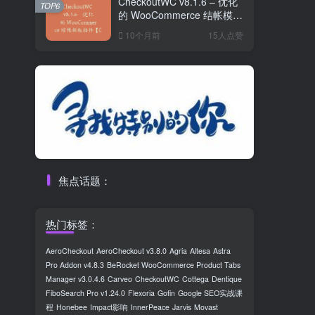
CheckoutWC v8.1.6 – 优化
TOP6
的 WooCommerce 结帐模板
插件【Cb-028】
10个月前
15人点赞
焦点话题：
热门标签：
AeroCheckout
AeroCheckout v3.8.0
Agria
Altesa
Astra
Pro Addon v4.8.3
BeRocket WooCommerce Product Tabs
Manager v3.0.4.6
Carveo
CheckoutWC
Cottega
Dentique
FiboSearch Pro v1.24.0
Flexoria
Gofin
Google SEO实战课
程
Honebee
Impact影响
InnerPeace
Jarvis
Movast