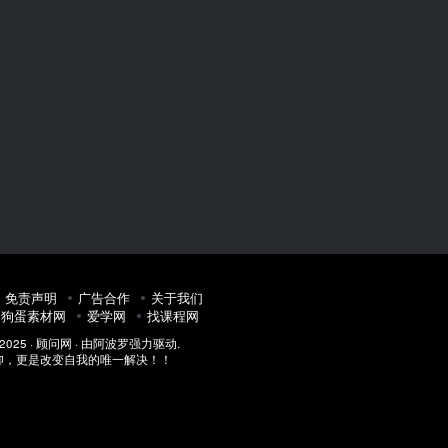
免责声明
广告合作
关于我们
：
狗蛋素材网
爱学网
找课程网
 2025 ·
顾问网
· 由
阿波罗
强力驱动.
仰，更是改变自我的唯一解决！！