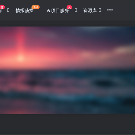
荐
HoT
火
解
情报侦探
🔥项目服务
资源库