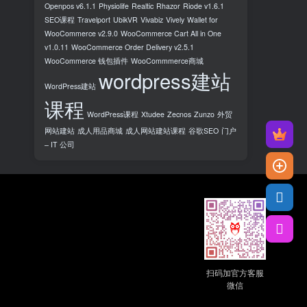
Openpos v6.1.1
Physiolife
Realtic
Rhazor
Riode v1.6.1
SEO课程
Travelport
UbikVR
Vivabiz
Vively
Wallet for
WooCommerce v2.9.0
WooCommerce Cart All in One
v1.0.11
WooCommerce Order Delivery v2.5.1
WooCommerce 钱包插件
WooCommmerce商城
wordpress建站
WordPress建站
课程
WordPress课程
Xtudee
Zecnos
Zunzo
外贸
网站建站
成人用品商城
成人网站建站课程
谷歌SEO
门户
– IT 公司
扫码加官方客服
微信